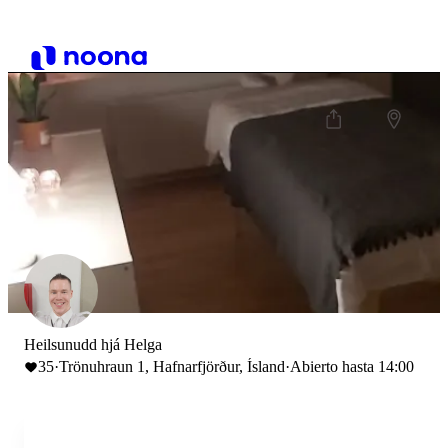
Heilsunudd hjá Helga
35
·
Trönuhraun 1, Hafnarfjörður, Ísland
·
Abierto hasta 14:00