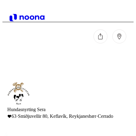
Hundasnyrting Sera
63
·
Smiðjuvellir 80, Keflavík, Reykjanesbær
·
Cerrado