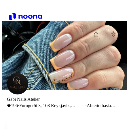
Gabi Nails Atelier
196
·
Furugerði 3, 108 Reykjavík,
·
Abierto hasta
Islandia
21:00