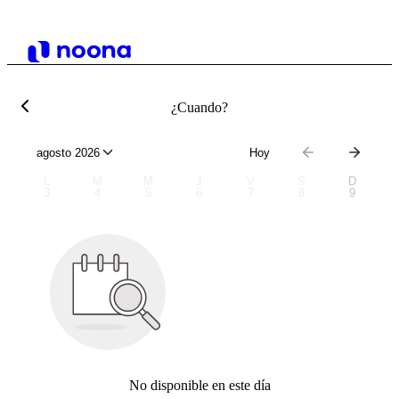
¿Cuando?
agosto 2026
Hoy
L
M
M
J
V
S
D
3
4
5
6
7
8
9
No disponible en este día