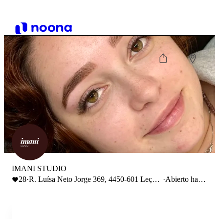
IMANI STUDIO
28
·
R. Luísa Neto Jorge 369, 4450-601 Leça
·
Abierto hasta
da Palmeira, Portugal
18:30