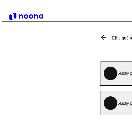
Elija qué r
Služby 
Služby 