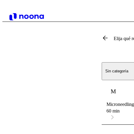
Elija qué r
Sin categoría
M
Microneedling 
60 min