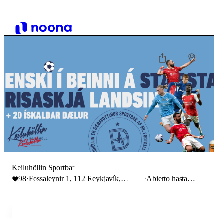
Keiluhöllin Sportbar
98
·
Fossaleynir 1, 112 Reykjavík,
·
Abierto hasta
Iceland
23:59