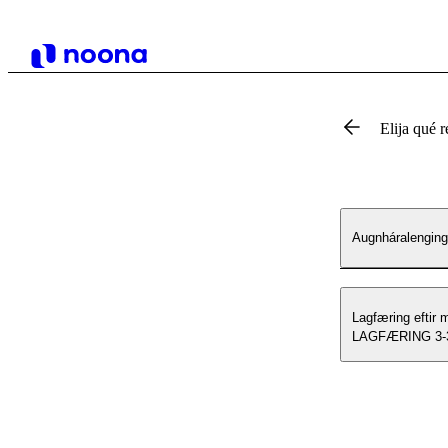
Elija qué r
Augnháralenging
Lagfæring eftir 
LAGFÆRING 3-3