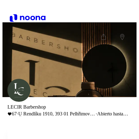
LECIR Barbershop
67
·
U Rendlíku 1910, 393 01 Pelhřimov,
·
Abierto hasta
Česko
19:00