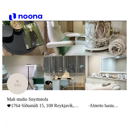
Mali studio Snyrtistofa
1764
·
Síðumúli 15, 108 Reykjavík,
·
Abierto hasta
Исландия
20:00