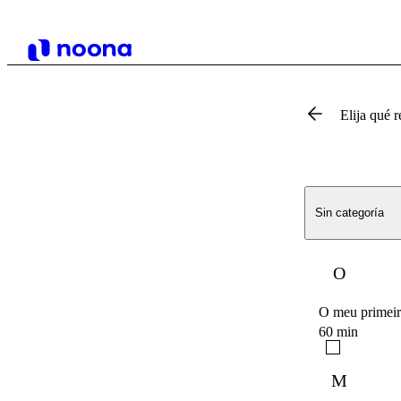
Elija qué r
Sin categoría
O
O meu primeir
60 min
M