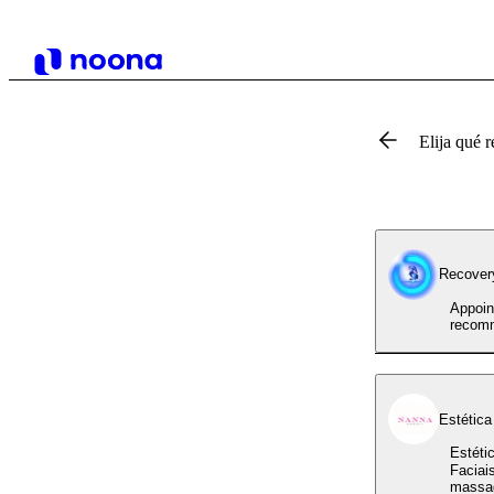
Elija qué r
Recover
Appoin
recomm
Estética
Estéti
Faciai
massag