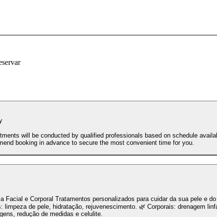
eservar
y
tments will be conducted by qualified professionals based on schedule availab
end booking in advance to secure the most convenient time for you.
ca Facial e Corporal Tratamentos personalizados para cuidar da sua pele e d
s: limpeza de pele, hidratação, rejuvenescimento. 🌿 Corporais: drenagem linfá
ens, redução de medidas e celulite.