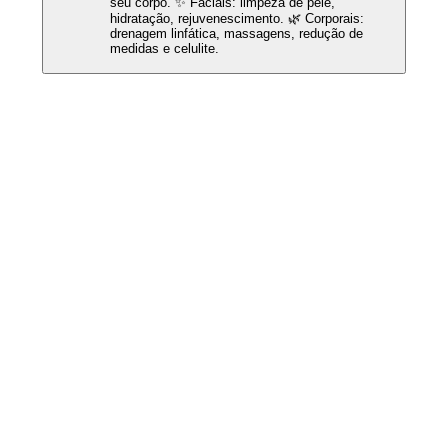
seu corpo. ✨ Faciais: limpeza de pele,
hidratação, rejuvenescimento. 🌿 Corporais:
drenagem linfática, massagens, redução de
medidas e celulite.