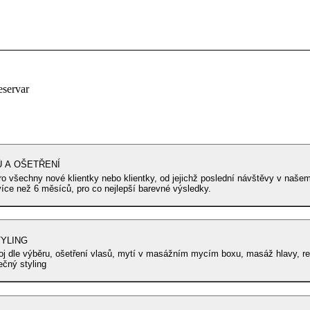
eservar
Ů A OŠETŘENÍ
o všechny nové klientky nebo klientky, od jejichž poslední návštěvy v naš
více než 6 měsíců, pro co nejlepší barevné výsledky.
YLING
oj dle výběru, ošetření vlasů, mytí v masážním mycím boxu, masáž hlavy, re
ečný styling