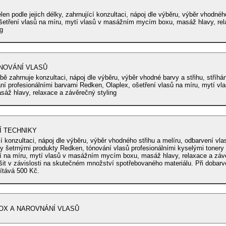
ělen podle jejich délky, zahrnující konzultaci, nápoj dle výběru, výběr vhodného
 ošetření vlasů na míru, mytí vlasů v masážním mycím boxu, masáž hlavy, rel
g
NOVÁNÍ VLASŮ
bě zahrnuje konzultaci, nápoj dle výběru, výběr vhodné barvy a střihu, stříhán
ání profesionálními barvami Redken, Olaplex, ošetření vlasů na míru, mytí v
áž hlavy, relaxace a závěrečný styling
Í TECHNIKY
í konzultaci, nápoj dle výběru, výběr vhodného střihu a melíru, odbarvení vla
ty šetrnými produkty Redken, tónování vlasů profesionálními kyselými tonery
ní na míru, mytí vlasů v masážním mycím boxu, masáž hlavy, relaxace a závě
šit v závislosti na skutečném množství spotřebovaného materiálu. Při dobarv
ítává 500 Kč.
OX A NAROVNÁNÍ VLASŮ