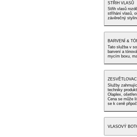
STŘIH VLASŮ
Střih vlasů rozd
stříhání vlasů,
závěrečný stylin
BARVENÍ & TÓ
Tato služba v so
barvení a tónov
mycím boxu, mas
ZESVĚTLOVAC
Služby zahrnujíc
techniky produk
Olaplex, ošetře
Cena se může li
se k ceně připoč
VLASOVÝ BOT