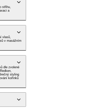
 střihu,
axaci a
í vlasů,
lasů v masážním
sů dle zvolené
 Redken,
rečný styling
ování kořínků