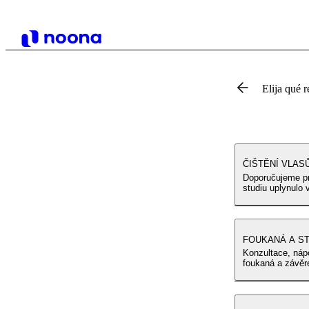
Elija qué r
ČIŠTĚNÍ VLAS
Doporučujeme pr
studiu uplynulo 
FOUKANÁ A ST
Konzultace, náp
foukaná a závěr