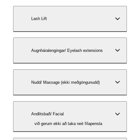
Lash Lift
Augnháralengingar/ Eyelash extensions
Nudd/ Massage (ekki meðgöngunudd)
Andlitsbað/ Facial
við gerum ekki að taka neit fílapensla