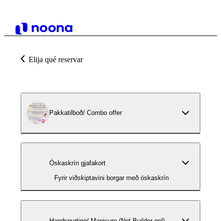
Elija qué reservar
Pakkatilboð/ Combo offer
Óskaskrín gjafakort
Fyrir viðskiptavini borgar með óskaskrín
Handsnyrting/ Manicure (Not Builder gel)