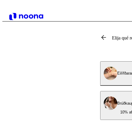
Elija qué r
Eilífðar
Brúðkau
10% afs