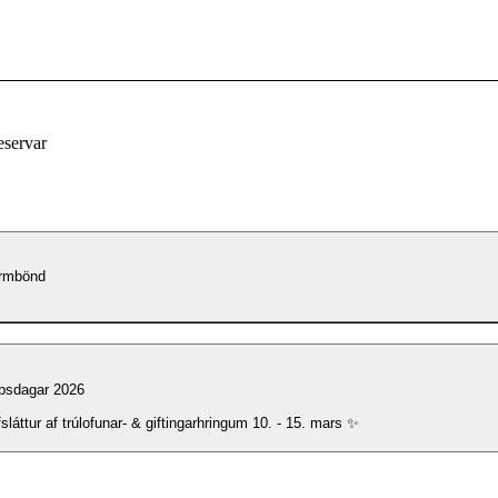
eservar
armbönd
psdagar 2026
láttur af trúlofunar- & giftingarhringum 10. - 15. mars ✨