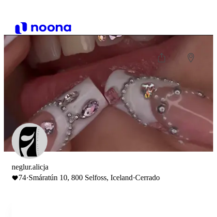
neglur.alicja
74
·
Smáratún 10, 800 Selfoss, Iceland
·
Cerrado