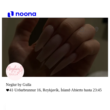
Neglur by Gulla
41
·
Urðarbrunnur 16, Reykjavík, Ísland
·
Abierto hasta 23:45