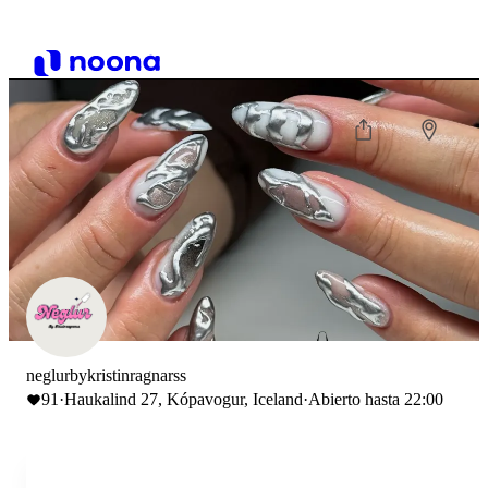
neglurbykristinragnarss
91
·
Haukalind 27, Kópavogur, Iceland
·
Abierto hasta 22:00