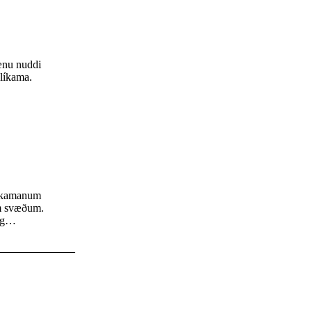
rænu nuddi
ulíkama.
líkamanum
um svæðum.
kamann