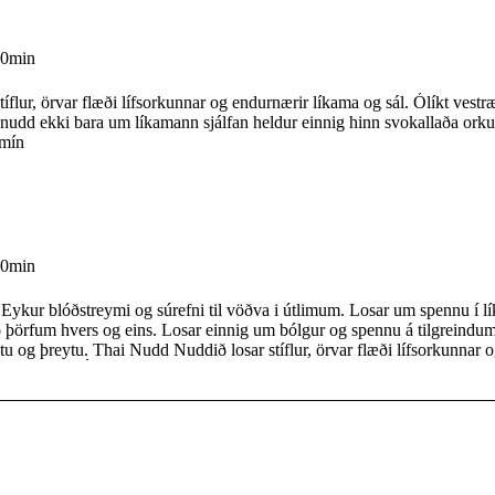
60min
tíflur, örvar flæði lífsorkunnar og endurnærir líkama og sál. Ólíkt vest
 nudd ekki bara um líkamann sjálfan heldur einnig hinn svokallaða ork
0mín
90min
Eykur blóðstreymi og súrefni til vöðva i útlimum. Losar um spennu í 
ð þörfum hvers og eins. Losar einnig um bólgur og spennu á tilgreind
losar stíflur, örvar flæði lífsorkunnar og
ama og sál. Ólíkt vestrænu nuddi snýst tælenskt nudd ekki bara um lí
sjálfan heldur einnig hinn svokallaða orkulíkama. *Tíminn er 90mín