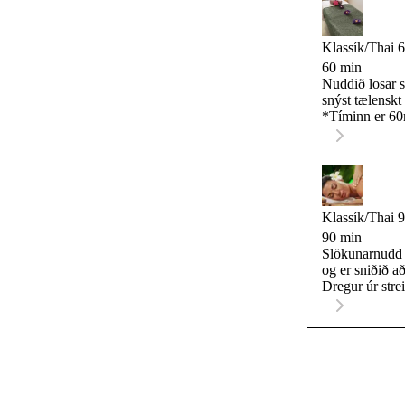
Klassík/Thai 
60 min
Nuddið losar s
snýst tælenskt
*Tíminn er 6
Klassík/Thai 
90 min
Slökunarnudd 
og er sniðið a
Dregur úr streitu og þreytu. Thai Nudd Nuddið 
endurnærir lík