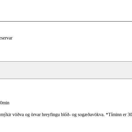
eservar
30min
Meðferð þessi mýkir vöðva og örvar hreyfingu blóð- og sogæðavökv