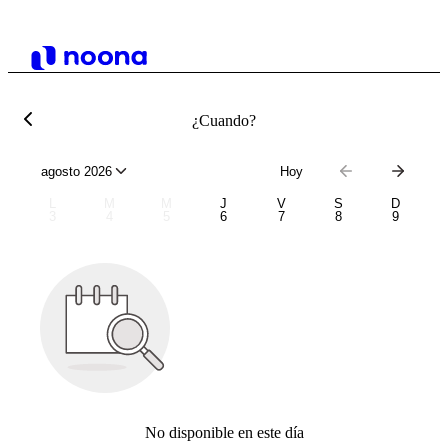
¿Cuando?
agosto 2026
Hoy
L
M
M
J
V
S
D
3
4
5
6
7
8
9
No disponible en este día