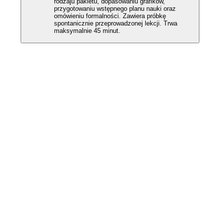
rodzaju pakietu, dopasowaniu grafików,
przygotowaniu wstępnego planu nauki oraz
omówieniu formalności. Zawiera próbkę
spontanicznie przeprowadzonej lekcji. Trwa
maksymalnie 45 minut.