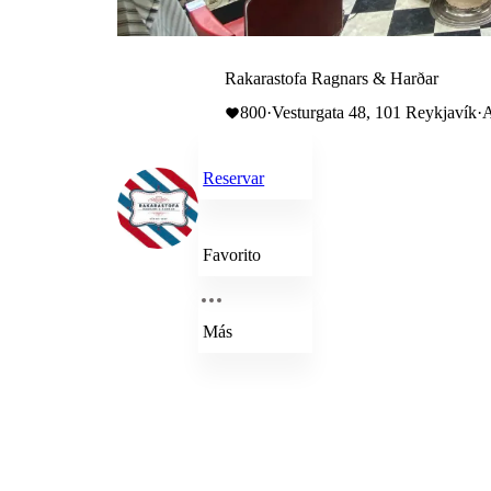
Rakarastofa Ragnars & Harðar
800
·
Vesturgata 48, 101 Reykjavík
·
A
Reservar
Favorito
Más