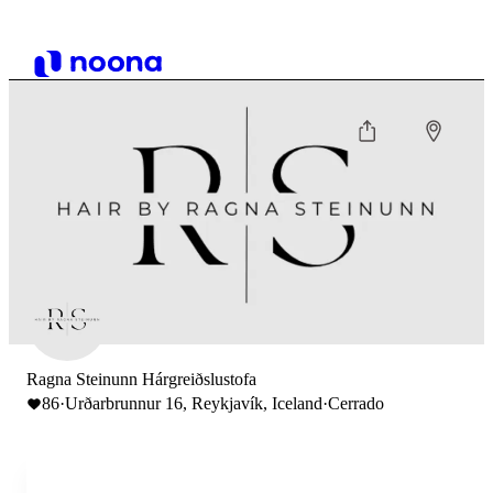
Ragna Steinunn Hárgreiðslustofa
86
·
Urðarbrunnur 16, Reykjavík, Iceland
·
Cerrado