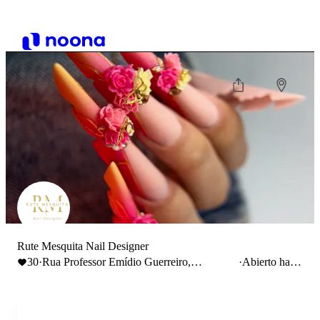
Rute Mesquita Nail Designer
30
·
Rua Professor Emídio Guerreiro,
·
Abierto hasta
Cabeceiras de Basto, Portugal
19:00