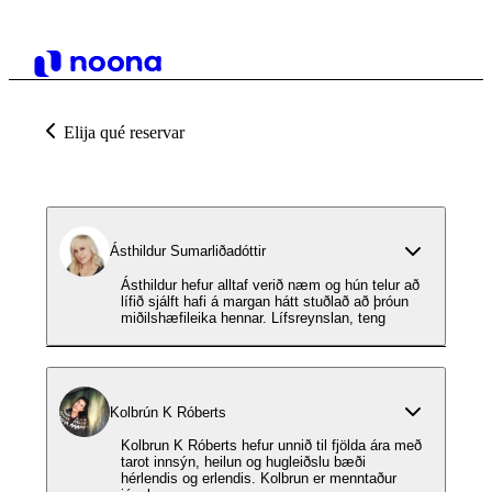
Elija qué reservar
Ásthildur Sumarliðadóttir
Ásthildur hefur alltaf verið næm og hún telur að
lífið sjálft hafi á margan hátt stuðlað að þróun
miðilshæfileika hennar. Lífsreynslan, teng
Kolbrún K Róberts
Kolbrun K Róberts hefur unnið til fjölda ára með
tarot innsýn, heilun og hugleiðslu bæði
hérlendis og erlendis. Kolbrun er menntaður