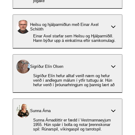
jógake
Heilsu og hjálparmiðlun með Einar Axel
Schiöth
Einar Axel starfar sem Heilsu og Hjálparmiðill.
Hann býður upp á einkatíma eftir samkomulagi.
Sigríður Elín Olsen
Sigríður Elín hefur alltaf verið næm og hefur
verið í andlegum málum í ytfir tuttugu ár. Hún
hefur verið í þróunarhringjum og þannig lært að
Sunna Árna
Sunna Árnadóttir er fædd í Vestmannaeyjum
1955. Hún spáir í bolla og notar þrennskonar
spil: Rúnarspil, víkingaspil og tarrotspil.