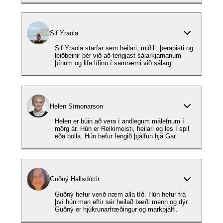
Sif Yraola
Sif Yraola starfar sem heilari, miðill, þerapisti og
leiðbeinir þér við að tengjast sálarkjarnanum
þínum og lifa lífinu í samræmi við sálarg
Helen Símonarson
Helen er búin að vera í andlegum málefnum í
mörg ár. Hún er Reikimeisti, heilari og les í spil
eða bolla. Hún hefur fengið þjálfun hjá Gar
Guðný Hallsdóttir
Guðný hefur verið næm alla tíð. Hún hefur frá
því hún man eftir sér heilað bæði menn og dýr.
Guðný er hjúkrunarfræðingur og markþjálfi.