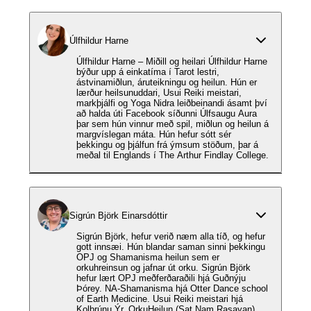
Úlfhildur Harne
Úlfhildur Harne – Miðill og heilari Úlfhildur Harne
býður upp á einkatíma í Tarot lestri,
ástvinamiðlun, áruteikningu og heilun. Hún er
lærður heilsunuddari, Usui Reiki meistari,
markþjálfi og Yoga Nidra leiðbeinandi ásamt því
að halda úti Facebook síðunni Úlfsaugu Aura
þar sem hún vinnur með spil, miðlun og heilun á
margvíslegan máta. Hún hefur sótt sér
þekkingu og þjálfun frá ýmsum stöðum, þar á
meðal til Englands í The Arthur Findlay College.
Sigrún Björk Einarsdóttir
Sigrún Björk, hefur verið næm alla tíð, og hefur
gott innsæi. Hún blandar saman sinni þekkingu
OPJ og Shamanisma heilun sem er
orkuhreinsun og jafnar út orku. Sigrún Björk
hefur lært OPJ meðferðaraðili hjá Guðnýju
Þórey. NA-Shamanisma hjá Otter Dance school
of Earth Medicine. Usui Reiki meistari hjá
Kolbrúnu Ýr. OrkuHeilun (Sat Nam Rasayan),