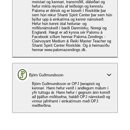
meistari og kennari, transmiðill, dáleiðari og
hefur mikla reynslu af leiðsögn og kennslu.
Paloma er dönsk og er búsett í Roskilde þar
sem hún rekur Shanti Spirit Center þar sem hún
býður upp á einkatíma og kennir námskeið.
Hefur hún kennt ótal heilunar- og
miðilsnámskeið í bæði Danmörku, Noregi og
Englandi. Hægt er að kynna sér Palomu á
Facebook síðum hennar Paloma Zendings -
Clairvoyant Medium & Reiki Master Teacher og
Shanti Spirit Center Roskilde. Og á heimasíðu
hennar www.palomazendings.dk.
Björn Guðmundsson
Björn Guðmundsson er OPJ þerapisti og
kennari. Hann hefur verið í andlegum málum í
yfir tuttugu ár. Hann hefur í gegnum árin komið
að þjálfun miðilsefna, haldið OPJ námskeið og
vinnur jafnframt í einkatímum með OPJ
meðferðina.