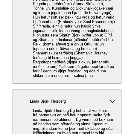
Regndropameðferð hjá Aróma Skólanum,
Tónheilun, Kundalini- og Slökunar- jógakennari
og krakka jógakennari hjá (Little Flower yoga).
Hún hefur sótt sér þekkingu víða og hefur verið
í þróunarhring (Embody your Soul Essence) hjá
Sif Yraola, einnig hefur hún haldið ýmis
jóganámskeið, kvennahring og hugleiðsluhring.
Þjónustur sem Sigrún Björk býður upp á: OPJ
og Shamanisk heilunar (blönduð meðferð) Usui
Reiki (koma jafnvægi á orku) Orku heilun
(opnun á orkustöðvanna og hreinsun)
Shamanískum ferðalög (Shamanic Journey,
ferðalag til heimanna þriggja)
Regndropameðferð (djúpa slökun, jafnar orku
með ilmolíum) Það sem þú getur upplifar að þú
farir í gegnum djúpt ferðalag, og eða djúpa
slökun sem endurnærir sálina þína.
Linda Björk Thorberg
Linda Björk Thorberg Ég hef alltaf verið næm
frá barnæsku en það hefur opnast meira fyrir
næmnina með aldrinum. Ég vinn með læknum
að handan sem aðstoða og vinna í gegnum
mig. Stundum koma þeir með skilaboð og eða
leiðbeiningar um hvað betur megi fara hjá