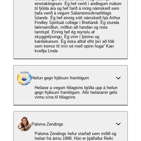
einstaklingnum. Ég hef verið í andlegum málum
til fjölda ára og hef farið á mörg námskeið sem
hafa verið á vegum Sálarrannsóknarfélags
Íslands. Ég hef einnig sótt námskeið hjá Arthur
Findley Spiritual collage í Bretlandi. Ég stunda
læknamiðlun, miðlun að handan og nota
tarotspil. Einnig hef ég reynslu af
skyggnilýsingu. Ég vinn í ljósinu og
kærleikanum. Ég óska alltaf eftir því að fólk
sem kemur til mín sé með opinn huga“ Kær
kveðja Linda
Heilun gegn frjálsum framlögum
Heilarar a vegum félagsins bjóða upp á heilun
gegn frjálsum framlögum. Allir heilararnir gefa
vinnu sína til félagsins
Paloma Zendings
Paloma Zendings hefur starfað sem miðill og
heilari frá árinu 1998. Hún er þjálfaður Reiki