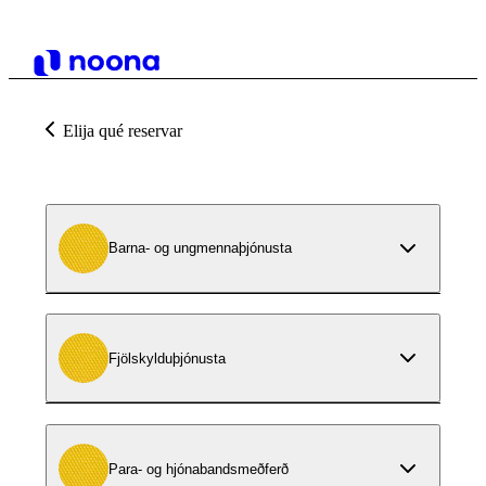
Elija qué reservar
Barna- og ungmennaþjónusta
Fjölskylduþjónusta
Para- og hjónabandsmeðferð