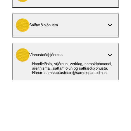
Sálfræðiþjónusta
Vinnustaðaþjónusta
Handleiðsla, stjórnun, verklag, samskiptavandi,
áreitnismál, sáttamiðlun og sálfræðiþjónusta.
Nánar:
samskiptastodin@samskipastodin.is