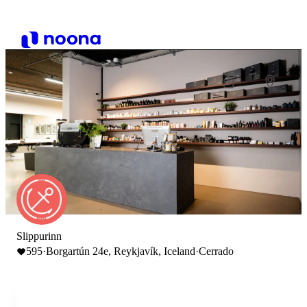
Slippurinn
595
·
Borgartún 24e, Reykjavík, Iceland
·
Cerrado