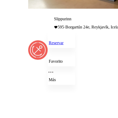
Slippurinn
595
·
Borgartún 24e, Reykjavík, Icel
Reservar
Favorito
Más