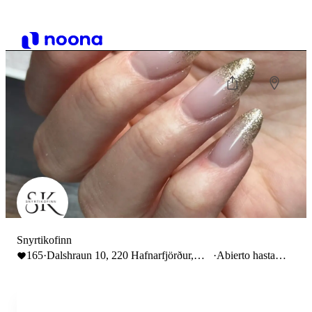
Snyrtikofinn
165
·
Dalshraun 10, 220 Hafnarfjörður,
·
Abierto hasta
Iceland
23:00