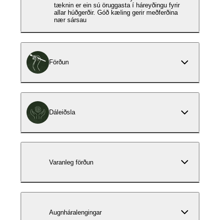
tæknin er ein sú öruggasta í háreyðingu fyrir
allar húðgerðir. Góð kæling gerir meðferðina
nær sársau
Förðun
Dáleiðsla
Varanleg förðun
Augnháralengingar