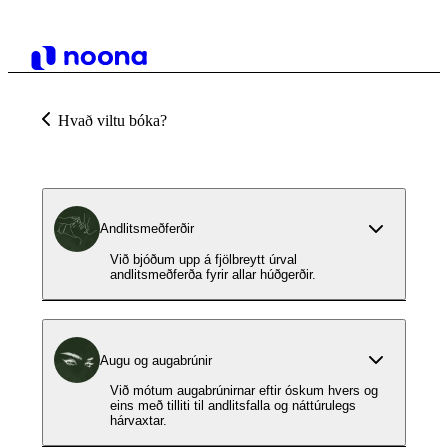
Hvað viltu bóka?
Andlitsmeðferðir
Við bjóðum upp á fjölbreytt úrval
andlitsmeðferða fyrir allar húðgerðir.
Augu og augabrúnir
Við mótum augabrúnirnar eftir óskum hvers og
eins með tilliti til andlitsfalla og náttúrulegs
hárvaxtar.