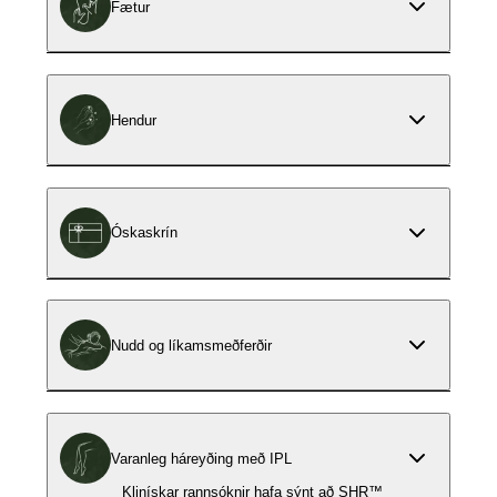
Fætur
Hendur
Óskaskrín
Nudd og líkamsmeðferðir
Varanleg háreyðing með IPL
Klinískar rannsóknir hafa sýnt að SHR™