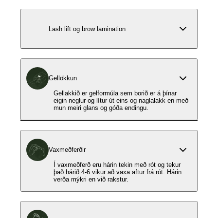
Lash lift og brow lamination
Gellökkun
Gellakkið er gelformúla sem borið er á þínar
eigin neglur og lítur út eins og naglalakk en með
mun meiri glans og góða endingu.
Vaxmeðferðir
Í vaxmeðferð eru hárin tekin með rót og tekur
það hárið 4-6 vikur að vaxa aftur frá rót. Hárin
verða mýkri en við rakstur.