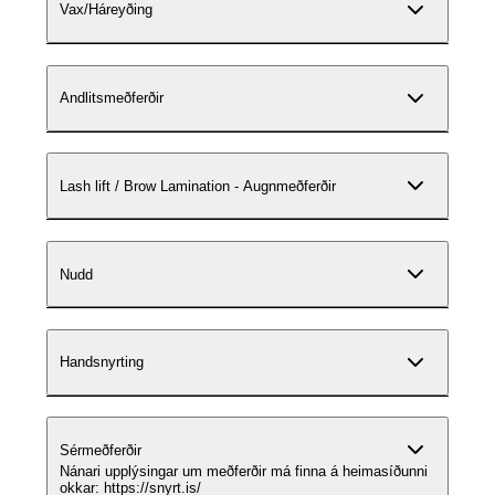
Vax/Háreyðing
Andlitsmeðferðir
Lash lift / Brow Lamination - Augnmeðferðir
Nudd
Handsnyrting
Sérmeðferðir
Nánari upplýsingar um meðferðir má finna á heimasíðunni
okkar: https://snyrt.is/