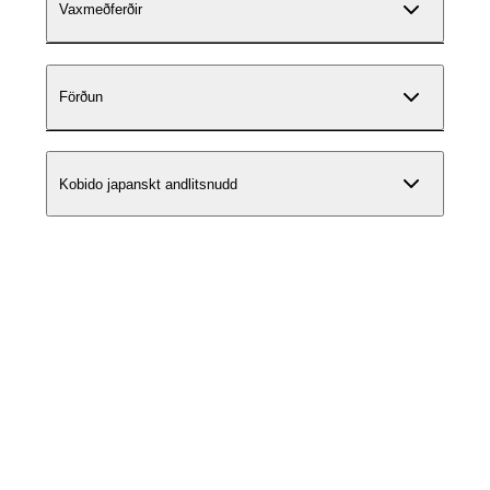
Vaxmeðferðir
Förðun
Kobido japanskt andlitsnudd