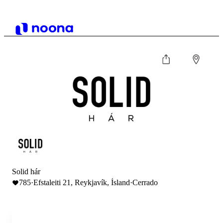
Solid hár
785
·
Efstaleiti 21, Reykjavík, Ísland
·
Cerrado