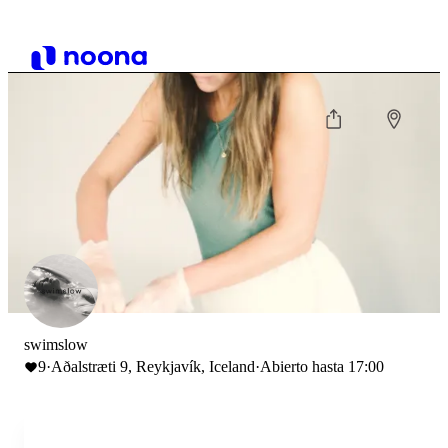
swimslow
9
·
Aðalstræti 9, Reykjavík, Iceland
·
Abierto hasta 17:00