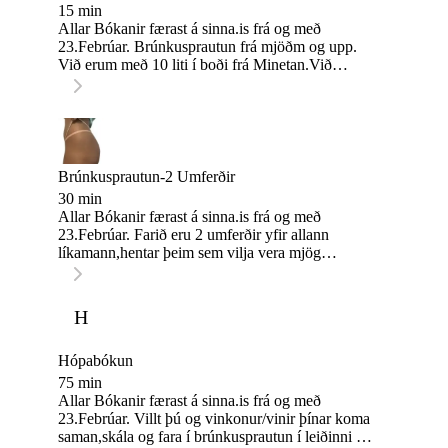
15 min
Allar Bókanir færast á sinna.is frá og með
23.Febrúar. Brúnkusprautun frá mjöðm og upp.
Við erum með 10 liti í boði frá Minetan.Við
hjálpum þér að finna lit sem hentar þér og þinni
húðgerð. Fyrir tímann er gott að skrúbba
húðina,bera rakakrem á hana og þá sérstaklega
olnboga,handabök,ökkla,hné og ristar. Gott er að
mæta í víðum fatnaði fyrir tímann og sleppa
svitalyktareyði. Staðsetning: Holtasmári 1 á
Brúnkusprautun-2 Umferðir
jarðhæðinni(domus læknar eru hinu megin við
30 min
götuna)
Allar Bókanir færast á sinna.is frá og með
23.Febrúar. Farið eru 2 umferðir yfir allann
líkamann,hentar þeim sem vilja vera mjög
dökkar.Við erum með 13 liti í boði frá
Minetan.Við hjálpum þér að finna lit sem hentar
þér og þinni húðgerð. Fyrir tímann er gott að
H
skrúbba húðina,bera rakakrem á hana og þá
sérstaklega olnboga,handabök,ökkla,hné og
ristar.Daginn sem þú kemur í brúnku er ekki mælt
Hópabókun
með að fara í sturtu né bera á sig rakakrem og
75 min
sleppa svitalykareyði. Gott er að mæta í víðum
Allar Bókanir færast á sinna.is frá og með
fatnaði fyrir tímann og sleppa svitalyktareyði.
23.Febrúar. Villt þú og vinkonur/vinir þínar koma
saman,skála og fara í brúnkusprautun í leiðinni ?