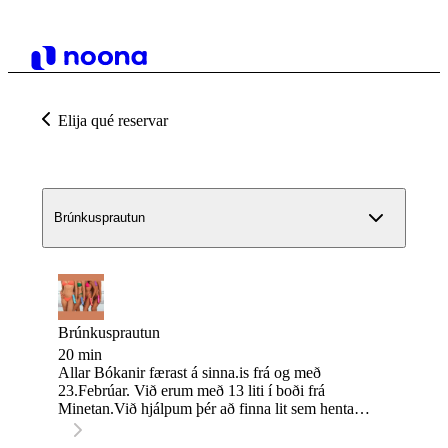
Elija qué reservar
Brúnkusprautun
Brúnkusprautun
20 min
Allar Bókanir færast á sinna.is frá og með
23.Febrúar. Við erum með 13 liti í boði frá
Minetan.Við hjálpum þér að finna lit sem hentar
þér og þinni húðgerð. Kvöldið áður er gott að
skrúbba húðina,bera rakakrem á hana og þá