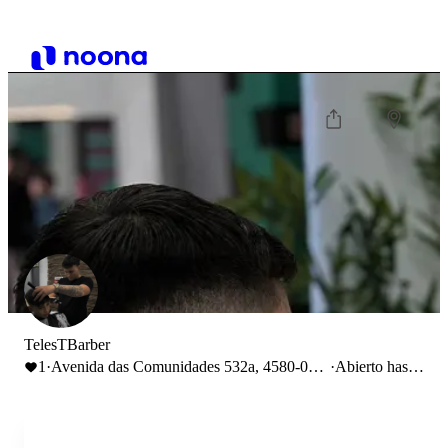
TelesTBarber
1
·
Avenida das Comunidades 532a, 4580-047
·
Abierto hasta
Paredes, Portugal
19:30