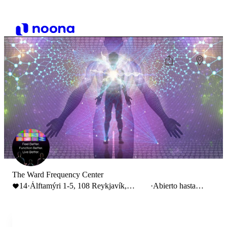
The Ward Frequency Center
14
·
Álftamýri 1-5, 108 Reykjavík,
·
Abierto hasta
Iceland
20:00