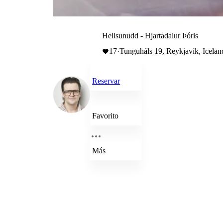
Heilsunudd - Hjartadalur Þóris
17
·
Tunguháls 19, Reykjavík, Icelan
Reservar
Favorito
Más