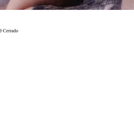
d
·
Cerrado