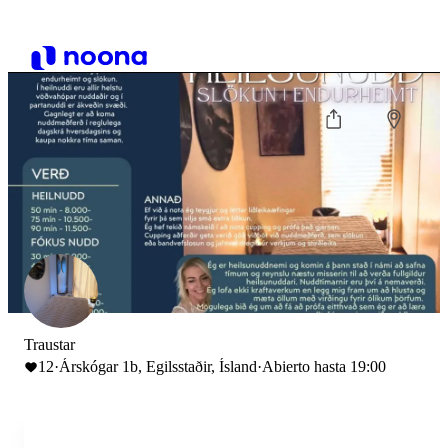
Traustar
12
·
Árskógar 1b, Egilsstaðir, Ísland
·
Abierto hasta 19:00