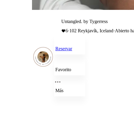
Untangled. by Tygerress
6
·
102 Reykjavík, Iceland
·
Abierto h
Reservar
Favorito
Más