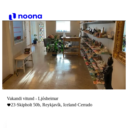
V
Vakandi vitund - Ljósheimar
23
·
Skipholt 50b, Reykjavík, Iceland
·
Cerrado