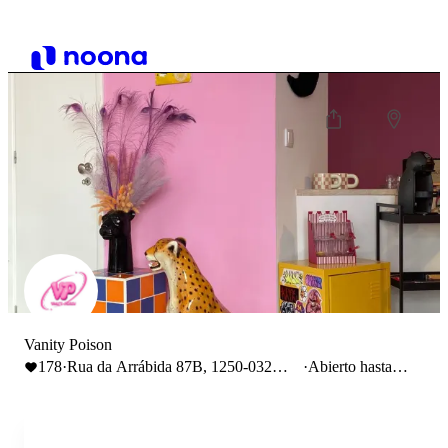
Vanity Poison
178
·
Rua da Arrábida 87B, 1250-032
·
Abierto hasta
Lisboa
19:30