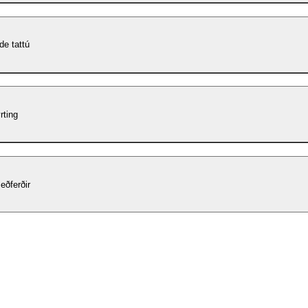
de tattú
rting
eðferðir