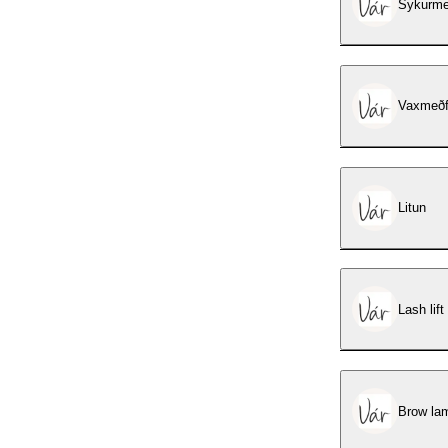
Sykurme
Vaxmeðf
Litun
Lash lift
Brow lam