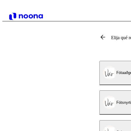
Elija qué r
Fótaaðg
Fótsnyrt