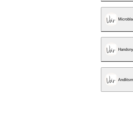
Microbla
Handsny
Andlitsm