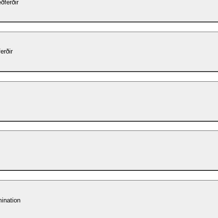
ðferðir
erðir
ination