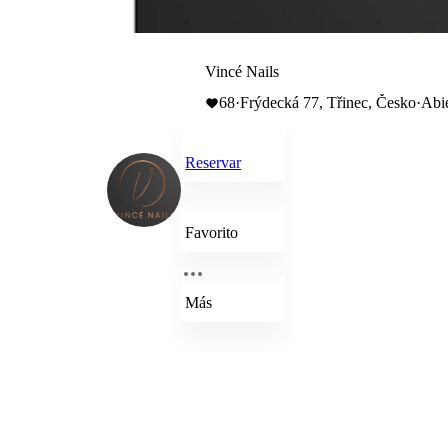
Vincé Nails
68
·
Frýdecká 77, Třinec, Česko
·
Abie
Reservar
Favorito
Más