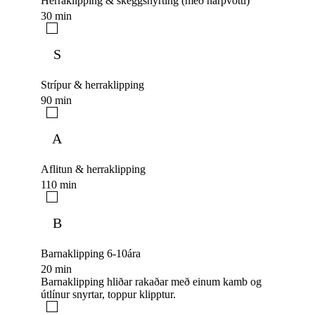
Herraklipping & skeggsnyrting (með hárþvotti)
30 min
S
Strípur & herraklipping
90 min
A
Aflitun & herraklipping
110 min
B
Barnaklipping 6-10ára
20 min
Barnaklipping hliðar rakaðar með einum kamb og
útlínur snyrtar, toppur klipptur.