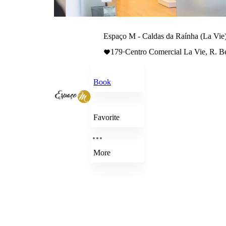
Espaço M - Caldas da Raínha (La Vie
179
·
Centro Comercial La Vie, R. Be
Book
Favorite
More