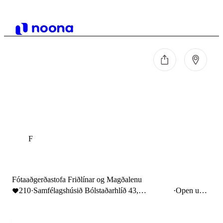
F
Fótaaðgerðastofa Friðlínar og Magðalenu
210
·
Samfélagshúsið Bólstaðarhlíð 43,
·
Open until
Bólstaðarhlíð, Reykjavík, Iceland
16:00