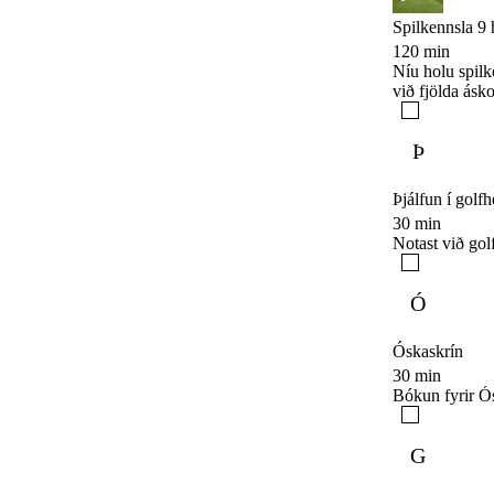
Spilkennsla 9 
120 min
Níu holu spilk
við fjölda ásk
Þ
Þjálfun í golf
30 min
Notast við gol
Ó
Óskaskrín
30 min
Bókun fyrir Ó
G