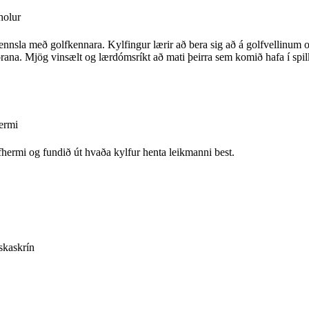
holur
ennsla með golfkennara. Kylfingur lærir að bera sig að á golfvellinum o
orana. Mjög vinsælt og lærdómsríkt að mati þeirra sem komið hafa í spi
hermi
fhermi og fundið út hvaða kylfur henta leikmanni best.
skaskrín