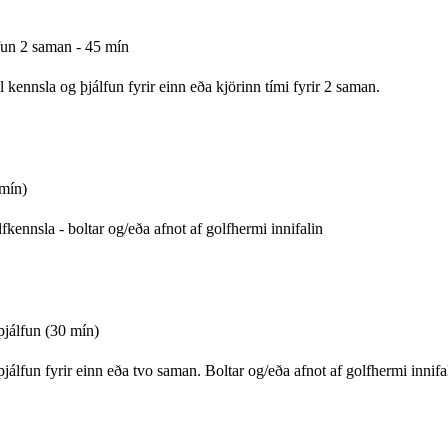
fun 2 saman - 45 mín
l kennsla og þjálfun fyrir einn eða kjörinn tími fyrir 2 saman.
 mín)
fkennsla - boltar og/eða afnot af golfhermi innifalin
þjálfun (30 mín)
þjálfun fyrir einn eða tvo saman. Boltar og/eða afnot af golfhermi innifa