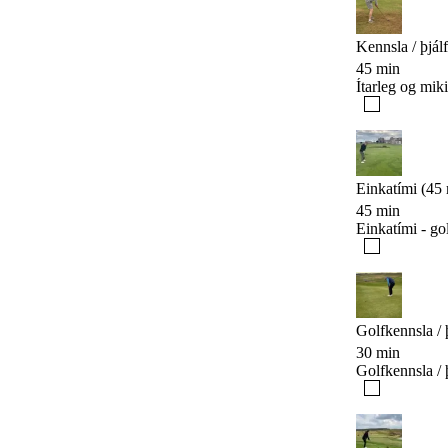
Kennsla / þjál
45 min
Ítarleg og miki
Einkatími (45
45 min
Einkatími - gol
Golfkennsla / 
30 min
Golfkennsla / 