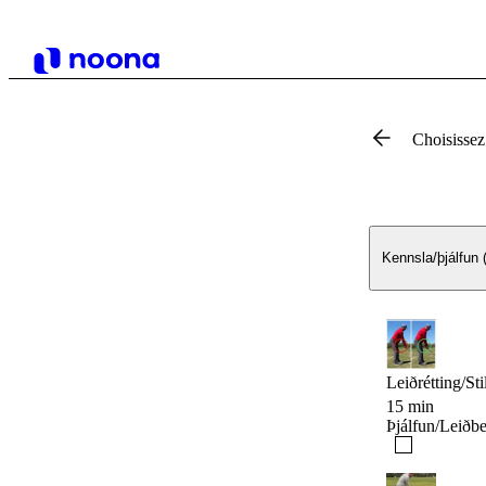
Choisissez
Kennsla/þjálfun (b
Leiðrétting/Sti
15 min
Þjálfun/Leiðbe