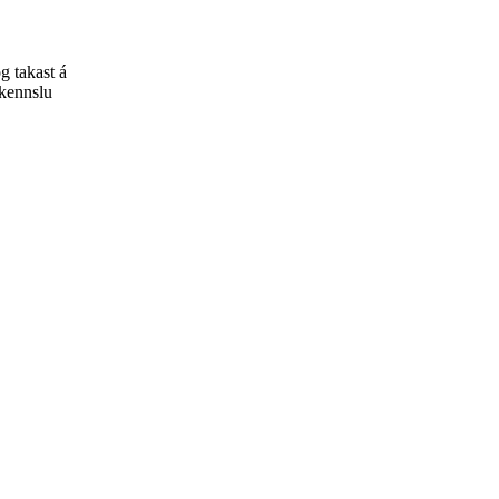
g takast á
lkennslu